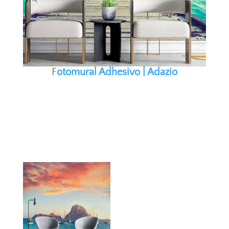
F
otomural Adhesivo | Adazio