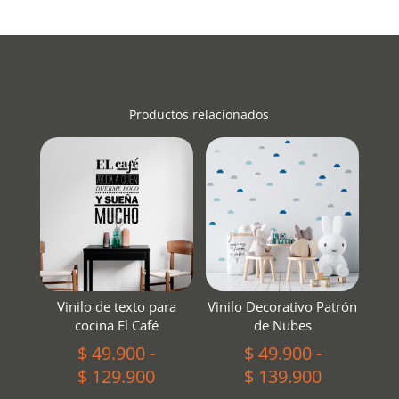
Productos relacionados
Vinilo de texto para
Vinilo Decorativo Patrón
cocina El Café
de Nubes
$
49.900
-
$
49.900
-
Rango
Rango
$
129.900
$
139.900
de
de