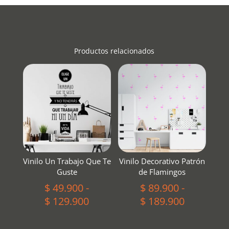
Productos relacionados
Vinilo Un Trabajo Que Te
Vinilo Decorativo Patrón
Guste
de Flamingos
$
49.900
-
$
89.900
-
Rango
Rango
$
129.900
$
189.900
de
de
precios:
precios: