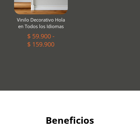
Vinilo Decorativo Hola
en Todos los Idiomas
$
59.900
-
Rango
$
159.900
de
precios:
desde
$ 59.900
hasta
$ 159.900
Beneficios