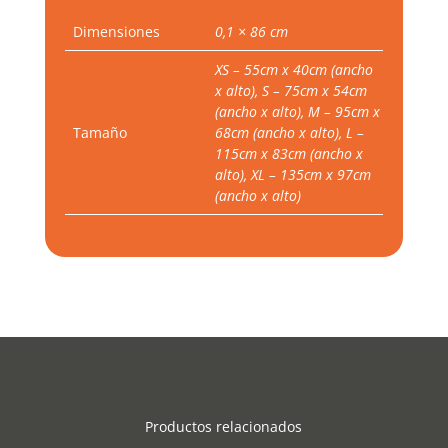
Dimensiones
0,1 × 86 cm
XS – 55cm x 40cm (ancho
x alto), S – 75cm x 54cm
(ancho x alto), M – 95cm x
Tamaño
68cm (ancho x alto), L –
115cm x 83cm (ancho x
alto), XL – 135cm x 97cm
(ancho x alto)
Productos relacionados