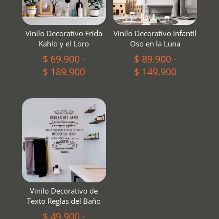
Vinilo Decorativo Frida
Vinilo Decorativo infantil
Kahlo y el Loro
Oso en la Luna
$
69.900
-
$
89.900
-
Rango
Rango
$
189.900
$
149.900
de
de
precios:
precios:
desde
desde
$ 69.900
$ 89.900
hasta
hasta
$ 189.900
$ 149.900
Vinilo Decorativo de
Texto Reglas del Baño
$
49.900
-