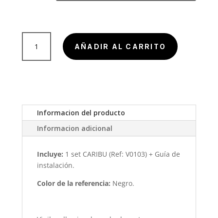
$ 69.90
hasta
$ 129.9
Vinilo
AÑADIR AL CARRITO
Decorativo
Geométrico
Caribu
cantidad
Informacion del producto
Informacion adicional
Incluye:
1 set CARIBU (Ref: V0103) + Guía de
instalación.
Color de la referencia:
Negro.