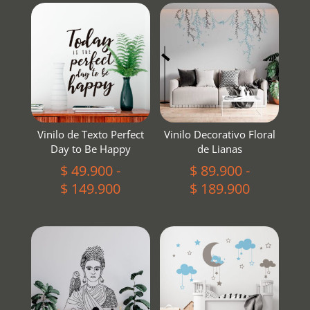
Vinilo de Texto Perfect
Vinilo Decorativo Floral
Day to Be Happy
de Lianas
$
49.900
-
$
89.900
-
Rango
Rango
$
149.900
$
189.900
de
de
precios:
precios:
desde
desde
$ 49.900
$ 89.900
hasta
hasta
$ 149.900
$ 189.900