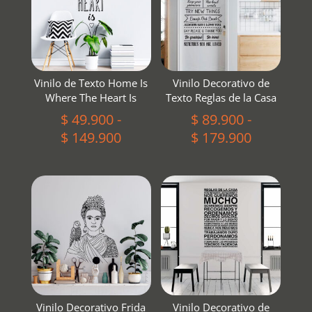
Vinilo de Texto Home Is
Vinilo Decorativo de
Where The Heart Is
Texto Reglas de la Casa
$
49.900
-
$
89.900
-
Rango
Rango
$
149.900
$
179.900
de
de
precios:
precios:
desde
desde
$ 49.900
$ 89.900
hasta
hasta
$ 149.900
$ 179.900
Vinilo Decorativo Frida
Vinilo Decorativo de