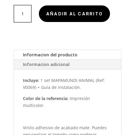
$ 209
Vinilo
AÑADIR AL CARRITO
de
Mapamundi
Infantil
con
Animales
cantidad
Informacion del producto
Informacion adicional
Incluye:
1 set MAPAMUNDI ANIMAL (Ref:
V0069) + Guía de instalación.
Color de la referencia:
Impresión
multicolor.
Vinilo adhesivo de acabado mate. Puedes
personalizar
el tamaño como prefieras.
.