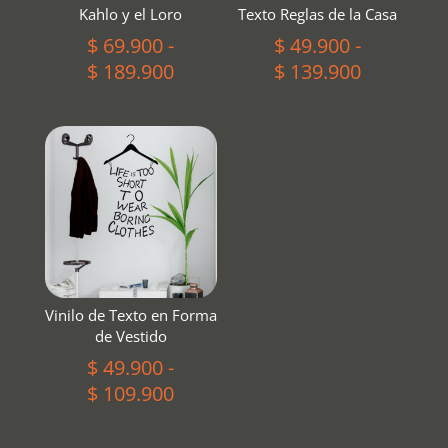
Kahlo y el Loro
Texto Reglas de la Casa
$
69.900
-
$
49.900
-
Rango
Rango
$
189.900
$
139.900
de
de
precios:
precios:
desde
desde
$ 69.900
$ 49.900
hasta
hasta
$ 189.900
$ 139.900
Vinilo de Texto en Forma
de Vestido
$
49.900
-
Rango
$
109.900
de
precios: