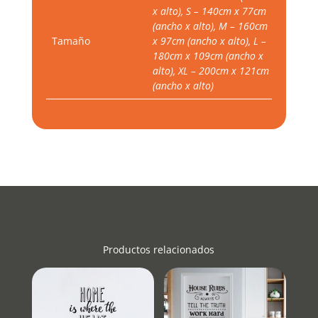
x alto), S – 140cm x 77cm
(ancho x alto), M – 160cm
Tamaño
x 97cm (ancho x alto), L –
180cm x 109cm (ancho x
alto), XL – 200cm x 121cm
(ancho x alto)
Productos relacionados