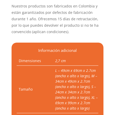
Nuestros productos son fabricados en Colombia y
están garantizados por defectos de fabricación
durante 1 año. Ofrecemos 15 días de retractación,
por lo que puedes devolver el producto si no te ha
convencido (aplican condiciones).
Información adicional
Dimensiones
2,7 cm
L – 49cm x 69cm x 2.7cm
(ancho x alto x largo), M –
34cm x 49cm x 2.7cm
(ancho x alto x largo), S –
Tamaño
24cm x 34cm x 2.7cm
(ancho x alto x largo), XL –
69cm x 99cm x 2.7cm
(ancho x alto x largo)