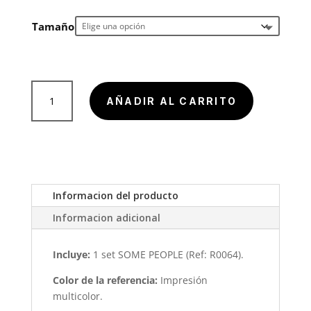
de
precios
Tamaño
desde
$ 39.90
hasta
$ 189.9
Retablo
AÑADIR AL CARRITO
Motivador
Some
people
cantidad
Informacion del producto
Informacion adicional
Incluye:
1 set SOME PEOPLE (Ref: R0064).
Color de la referencia:
Impresión
multicolor.