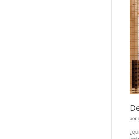
De
por
¿Qui